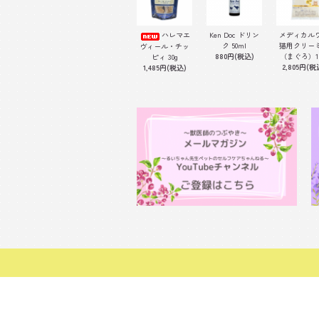
ハレマエ
Ken Doc ドリン
メディカル
ク 50ml
猫用クリー
ヴィール・チッ
880円(税込)
（まぐろ）1
ピィ 30g
2,805円(税
1,485円(税込)