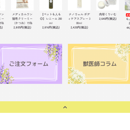
ワン
メディカルワン
【ペットも人も
ナノウェル ボデ
肉球くりいむ
ミー
猫用クリーミー
◎】レニーム 200
ィケアスプレー 3
2,640円(税込)
も
5包
（かつお）15包
ml
00ml
込)
2,805円(税込)
2,816円(税込)
2,420円(税込)
44