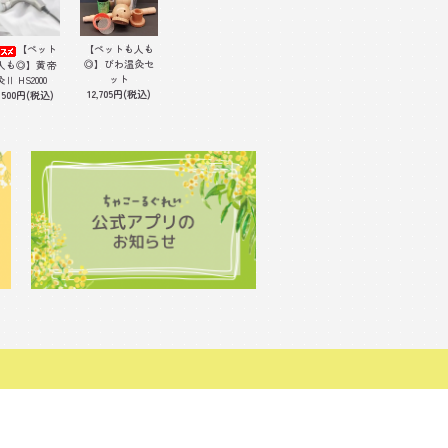
【ペット
【ペットも人も
◎】びわ温灸セ
人も◎】黄帝
ット
灸Ⅱ HS2000
12,705円(税込)
,500円(税込)