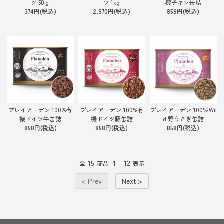
ツ 50ｇ
ツ 1kg
機チキン缶詰
374円(税込)
2,970円(税込)
858円(税込)
プレイアーデン 100%有
プレイアーデン 100%有
プレイアーデン 100％Wil
機ドイツ牛缶詰
機ドイツ豚缶詰
d 野うさぎ缶詰
858円(税込)
858円(税込)
858円(税込)
15
1
12
全
商品
-
表示
< Prev
Next >