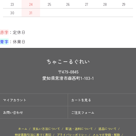
23
24
25
26
27
28
29
30
31
赤字
：定休日
青字
：休業日
ちゃこーるぐれい
〒479-0845
愛知県常滑市森西町1-103-1
マイアカウント
カートを見る
お問い合わせ
ご注文フォーム
ホーム
/
支払い方法について
/
配送・送料について
/
返品について
/
特定商取引法に基づく表記
/
プライバシーポリシー
/
メルマガ登録・解除
/