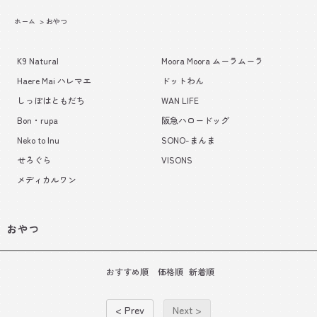
ホーム
>
おやつ
K9 Natural
Moora Moora ムーラムーラ
Haere Mai ハレマエ
ドットわん
しっぽはともだち
WAN LIFE
Bon・rupa
阪急ハロードッグ
Neko to Inu
SONO-まんま
せろぐら
VISONS
メディカルワン
おやつ
おすすめ順
価格順
新着順
< Prev
Next >