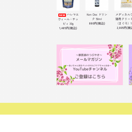
ハレマエ
Ken Doc ドリン
メディカル
ク 50ml
猫用クリー
ヴィール・チッ
880円(税込)
（まぐろ）1
ピィ 30g
2,805円(税
1,485円(税込)