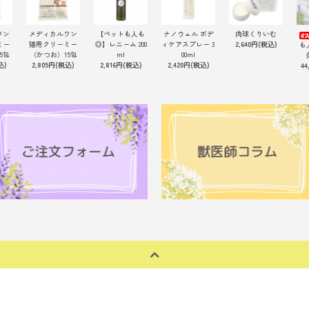
ワン
メディカルワン
【ペットも人も
ナノウェル ボデ
肉球くりいむ
ミー
猫用クリーミー
◎】レニーム 200
ィケアスプレー 3
2,640円(税込)
も
5包
（かつお）15包
ml
00ml
込)
2,805円(税込)
2,816円(税込)
2,420円(税込)
44