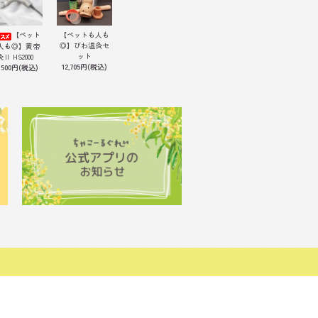
【ペット
【ペットも人も
◎】びわ温灸セ
人も◎】黄帝
ット
灸Ⅱ HS2000
12,705円(税込)
,500円(税込)