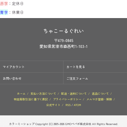
赤字
：定休日
青字
：休業日
ちゃこーるぐれい
〒479-0845
愛知県常滑市森西町1-103-1
マイアカウント
カートを見る
お問い合わせ
ご注文フォーム
ホーム
/
支払い方法について
/
配送・送料について
/
返品について
/
特定商取引法に基づく表記
/
プライバシーポリシー
/
メルマガ登録・解除
/
公式サイト
/
RSS
/
ATOM
カラーミーショップ
Copyright (C) 2005-2026
GMOペパボ株式会社
All Rights Reserved.