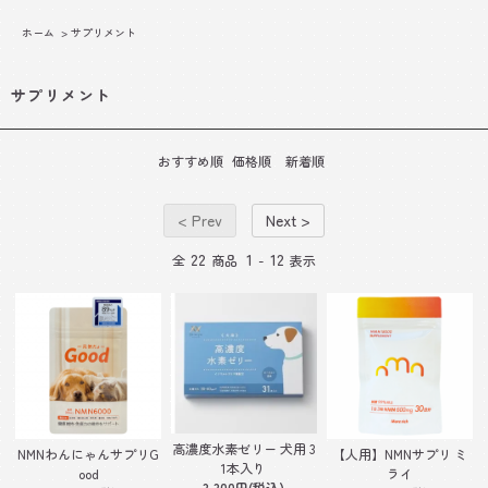
ホーム
>
サプリメント
サプリメント
おすすめ順
価格順
新着順
< Prev
Next >
22
1
12
全
商品
-
表示
高濃度水素ゼリー 犬用 3
NMNわんにゃんサプリG
【人用】NMNサプリ ミ
1本入り
ood
ライ
3,300円(税込)