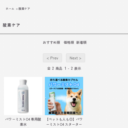
ホーム
>
酸素ケア
酸素ケア
おすすめ順
価格順
新着順
< Prev
Next >
2
1
2
全
商品
-
表示
パワーミストO4 専用酸
【ペットも人も◎】パワ
素水
ーミストO4 スターター