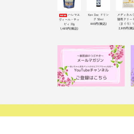
ハレマエ
Ken Doc ドリン
メディカル
ク 50ml
猫用クリー
ヴィール・チッ
880円(税込)
（まぐろ）1
ピィ 30g
2,805円(税
1,485円(税込)