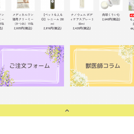
ワン
メディカルワン
【ペットも人も
ナノウェル ボデ
肉球くりいむ
ミー
猫用クリーミー
◎】レニーム 200
ィケアスプレー 3
2,640円(税込)
も
5包
（かつお）15包
ml
00ml
込)
2,805円(税込)
2,816円(税込)
2,420円(税込)
44