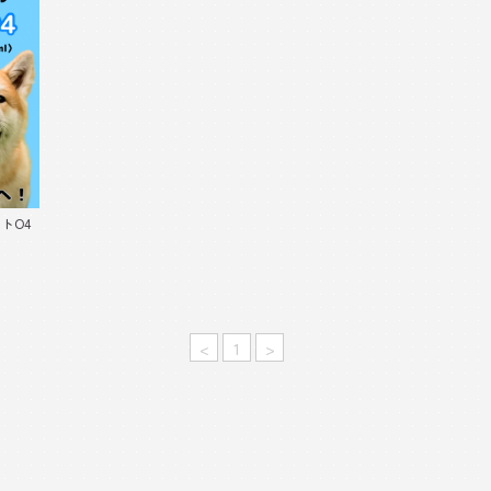
トO4
<
1
>