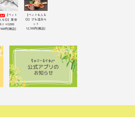
【ペット
【ペットも人も
◎】びわ温灸セ
人も◎】黄帝
ット
灸Ⅱ HS2000
12,705円(税込)
,500円(税込)