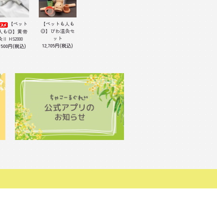
【ペット
【ペットも人も
◎】びわ温灸セ
人も◎】黄帝
ット
灸Ⅱ HS2000
12,705円(税込)
,500円(税込)