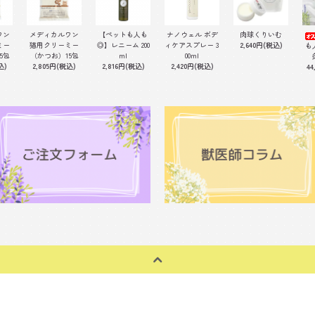
ワン
メディカルワン
【ペットも人も
ナノウェル ボデ
肉球くりいむ
ミー
猫用クリーミー
◎】レニーム 200
ィケアスプレー 3
2,640円(税込)
も
5包
（かつお）15包
ml
00ml
込)
2,805円(税込)
2,816円(税込)
2,420円(税込)
44