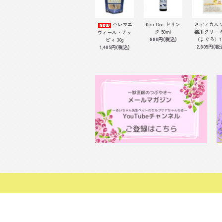
ハレマエ
Ken Doc ドリン
メディカル
ク 50ml
猫用クリー
ヴィール・チッ
880円(税込)
（まぐろ）1
ピィ 30g
2,805円(税
1,485円(税込)