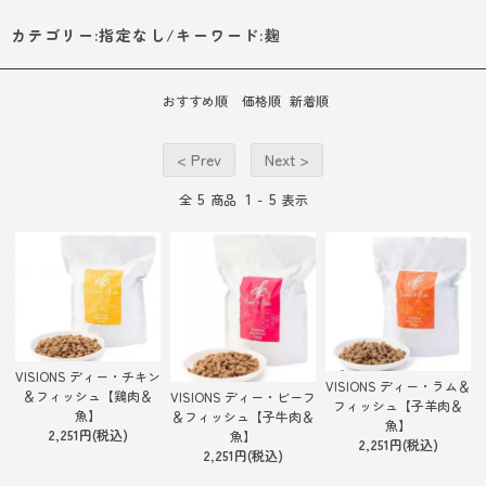
カテゴリー:指定なし/キーワード:麹
おすすめ順
価格順
新着順
< Prev
Next >
5
1
5
全
商品
-
表示
VISIONS ディー・チキン
VISIONS ディー・ラム＆
＆フィッシュ【鶏肉＆
VISIONS ディー・ビーフ
フィッシュ【子羊肉＆
魚】
＆フィッシュ【子牛肉＆
魚】
2,251円(税込)
魚】
2,251円(税込)
2,251円(税込)