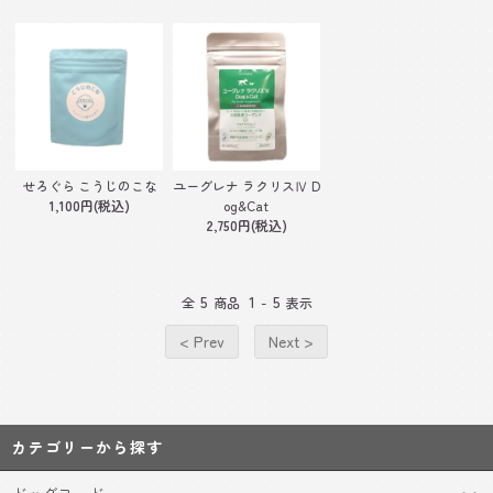
せろぐら こうじのこな
ユーグレナ ラクリスⅣ D
1,100円(税込)
og&Cat
2,750円(税込)
5
1
5
全
商品
-
表示
< Prev
Next >
カテゴリーから探す
ドッグフード