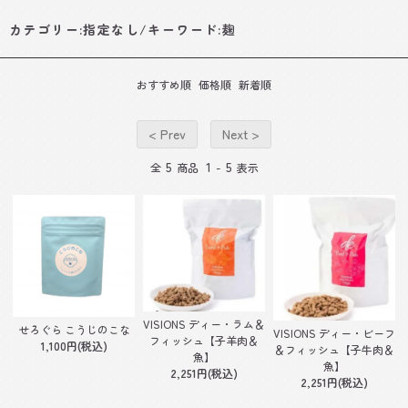
カテゴリー:指定なし/キーワード:麹
おすすめ順
価格順
新着順
< Prev
Next >
5
1
5
全
商品
-
表示
VISIONS ディー・ラム＆
せろぐら こうじのこな
VISIONS ディー・ビーフ
フィッシュ【子羊肉＆
1,100円(税込)
＆フィッシュ【子牛肉＆
魚】
魚】
2,251円(税込)
2,251円(税込)