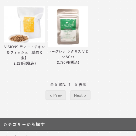
VISIONS ディー・チキン
ユーグレナ ラクリスⅣ D
＆フィッシュ【鶏肉＆
og&Cat
魚】
2,750円(税込)
2,251円(税込)
5
1
5
全
商品
-
表示
< Prev
Next >
カテゴリーから探す