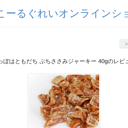
こーるぐれいオンラインシ
っぽはともだち ぷちささみジャーキー 40gのレビ