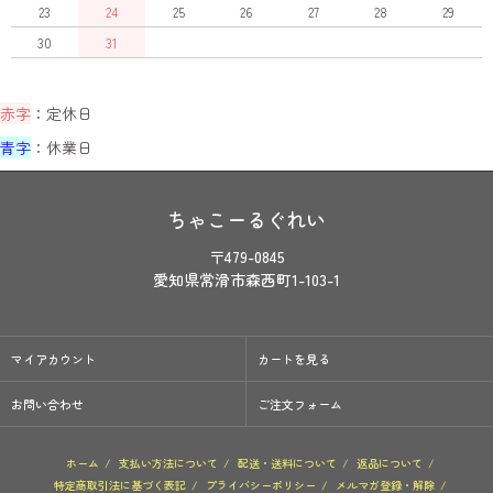
23
24
25
26
27
28
29
30
31
赤字
：定休日
青字
：休業日
ちゃこーるぐれい
〒479-0845
愛知県常滑市森西町1-103-1
マイアカウント
カートを見る
お問い合わせ
ご注文フォーム
ホーム
/
支払い方法について
/
配送・送料について
/
返品について
/
特定商取引法に基づく表記
/
プライバシーポリシー
/
メルマガ登録・解除
/