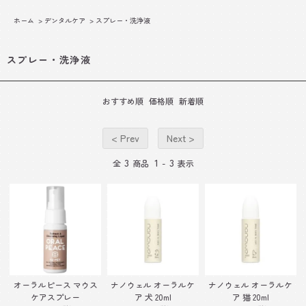
ホーム
>
デンタルケア
>
スプレー・洗浄液
スプレー・洗浄液
おすすめ順
価格順
新着順
< Prev
Next >
3
1
3
全
商品
-
表示
オーラルピース マウス
ナノウェル オーラルケ
ナノウェル オーラルケ
ケアスプレー
ア 犬 20ml
ア 猫 20ml