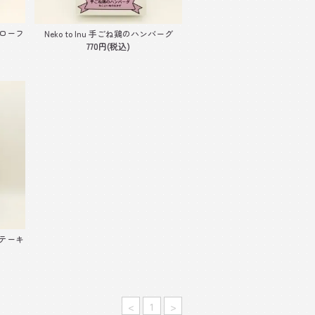
トローフ
Neko to Inu 手ごね鶏のハンバーグ
770円(税込)
ステーキ
<
1
>