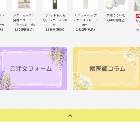
ワン
メディカルワン
【ペットも人も
ナノウェル ボデ
肉球くりいむ
ミー
猫用クリーミー
◎】レニーム 200
ィケアスプレー 3
2,640円(税込)
も
5包
（かつお）15包
ml
00ml
込)
2,805円(税込)
2,816円(税込)
2,420円(税込)
44