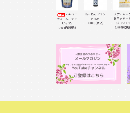
ハレマエ
Ken Doc ドリン
メディカル
ク 50ml
猫用クリー
ヴィール・チッ
880円(税込)
（まぐろ）1
ピィ 30g
2,805円(税
1,485円(税込)