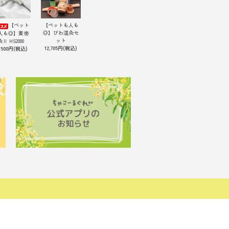
【ペット
【ペットも人も
◎】びわ温灸セ
人も◎】黄帝
ット
灸Ⅱ HS2000
12,705円(税込)
,500円(税込)