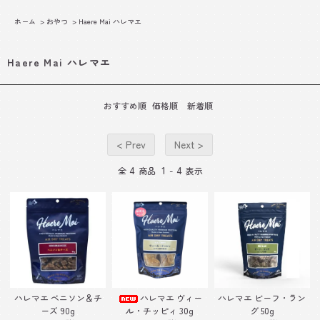
ホーム
>
おやつ
>
Haere Mai ハレマエ
Haere Mai ハレマエ
おすすめ順
価格順
新着順
< Prev
Next >
4
1
4
全
商品
-
表示
ハレマエ ベニソン＆チ
ハレマエ ヴィー
ハレマエ ビーフ・ラン
ーズ 90g
ル・チッピィ 30g
グ 50g