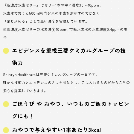
『高濃度水素ゼリー』はゼリー1本の中に濃度30〜40ppm、
水素水で言うと500ml相当分※の水素を溶かすのではなく
「閉じ込める」ことで高い濃度を実現しています。
※高濃度水素ゼリーの水素濃度40ppm, 市販水素水の水素濃度0.4ppmの場
合
エビデンスを重視三菱ケミカルグループの技
術力
Shinryo Healthcareは三菱ケミカルグループの一員です。
確かな技術力とエビデンスの２つを強みとし、口に入れるものだからこその
安心を提案していきます。
ごほうび や おやつ、いつものご飯のトッピン
グにも！
おやつで与えやすい1本あたり3kcal