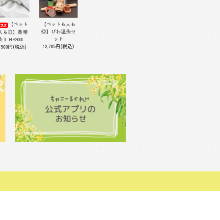
【ペット
【ペットも人も
◎】びわ温灸セ
人も◎】黄帝
ット
灸Ⅱ HS2000
12,705円(税込)
,500円(税込)