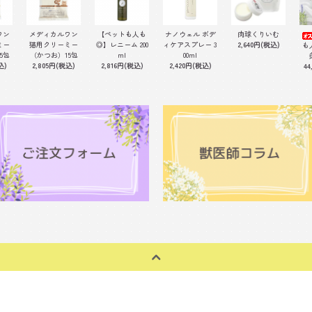
ワン
メディカルワン
【ペットも人も
ナノウェル ボデ
肉球くりいむ
ミー
猫用クリーミー
◎】レニーム 200
ィケアスプレー 3
2,640円(税込)
も
5包
（かつお）15包
ml
00ml
込)
2,805円(税込)
2,816円(税込)
2,420円(税込)
44