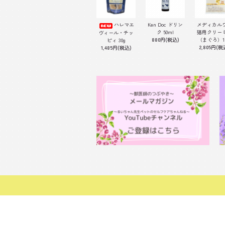
ハレマエ
Ken Doc ドリン
メディカル
ク 50ml
猫用クリー
ヴィール・チッ
880円(税込)
（まぐろ）1
ピィ 30g
2,805円(税
1,485円(税込)