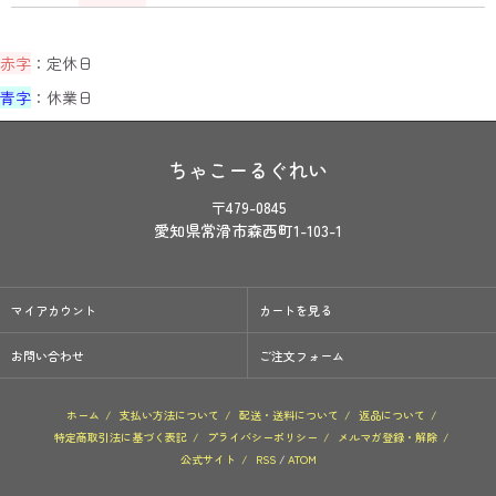
赤字
：定休日
青字
：休業日
ちゃこーるぐれい
〒479-0845
愛知県常滑市森西町1-103-1
マイアカウント
カートを見る
お問い合わせ
ご注文フォーム
ホーム
/
支払い方法について
/
配送・送料について
/
返品について
/
特定商取引法に基づく表記
/
プライバシーポリシー
/
メルマガ登録・解除
/
公式サイト
/
RSS
/
ATOM