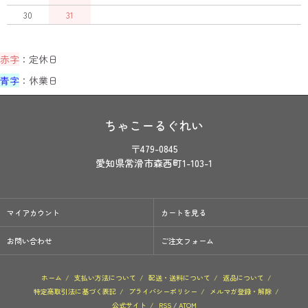
30
31
赤字
：定休日
青字
：休業日
ちゃこーるぐれい
〒479-0845
愛知県常滑市森西町1-103-1
マイアカウント
カートを見る
お問い合わせ
ご注文フォーム
ホーム
/
支払い方法について
/
配送・送料について
/
返品について
/
特定商取引法に基づく表記
/
プライバシーポリシー
/
メルマガ登録・解除
/
公式サイト
/
RSS
/
ATOM