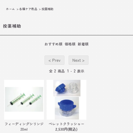
ホーム
>
各種ケア用品
>
投薬補助
投薬補助
おすすめ順
価格順
新着順
< Prev
Next >
2
1
2
全
商品
-
表示
フィーディングシリンジ
ペレットクラッシャー
20ml
2,530円(税込)