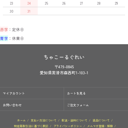
23
24
25
26
27
28
29
30
31
赤字
：定休日
青字
：休業日
ちゃこーるぐれい
〒479-0845
愛知県常滑市森西町1-103-1
マイアカウント
カートを見る
お問い合わせ
ご注文フォーム
ホーム
/
支払い方法について
/
配送・送料について
/
返品について
/
特定商取引法に基づく表記
/
プライバシーポリシー
/
メルマガ登録・解除
/