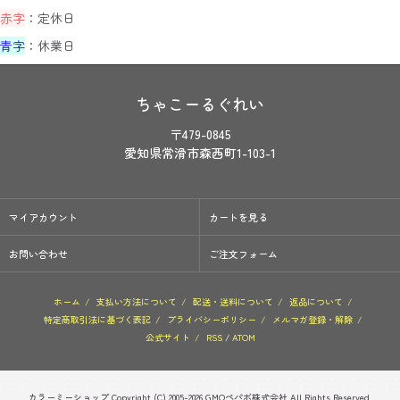
赤字
：定休日
青字
：休業日
ちゃこーるぐれい
〒479-0845
愛知県常滑市森西町1-103-1
マイアカウント
カートを見る
お問い合わせ
ご注文フォーム
ホーム
/
支払い方法について
/
配送・送料について
/
返品について
/
特定商取引法に基づく表記
/
プライバシーポリシー
/
メルマガ登録・解除
/
公式サイト
/
RSS
/
ATOM
カラーミーショップ
Copyright (C) 2005-2026
GMOペパボ株式会社
All Rights Reserved.