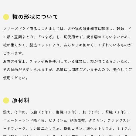
粒の形状について
フリーズドライ商品につきましては、犬や猫の消化器官に配慮し、穀類・イ
モ類・豆類などの、「つなぎ」を一切使用せず、焼き固めてもいないため、
粒が柔らかく、製造ロットにより、あらかじめ細かく、くずれているものが
ございます。
お肉の性質上、チキンや魚を使用している種類は、粒が特に柔らかいため、
その傾向が見受けられますが、品質には問題ございませんので、安心してご
使用ください。
原材料
鶏肉、仔羊肉、心臓（子羊）、肝臓（子羊）、肺（仔羊）、腎臓（子羊）、
ニュージーランド緑イ貝、ビタミンE、乾燥昆布、タウリン、フラックスシ
ードフレーク、リン酸二カリウム、塩化コリン、塩化ナトリウム、ミネラル