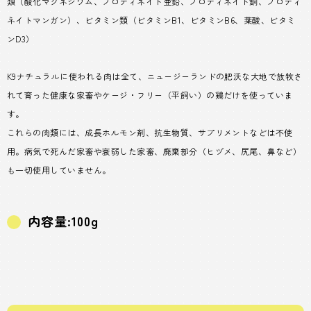
類（酸化マグネシウム、プロティネイト亜鉛、プロティネイト銅、プロティ
ネイトマンガン）、ビタミン類（ビタミンB1、ビタミンB6、葉酸、ビタミ
ンD3）
K9ナチュラルに使われる肉は全て、ニュージーランドの肥沃な大地で放牧さ
れて育った健康な家畜やケージ・フリー（平飼い）の鶏だけを使っていま
す。
これらの肉類には、成長ホルモン剤、抗生物質、サプリメントなどは不使
用。病気で死んだ家畜や衰弱した家畜、廃棄部分（ヒヅメ、尻尾、鼻など）
も一切使用していません。
内容量:100g