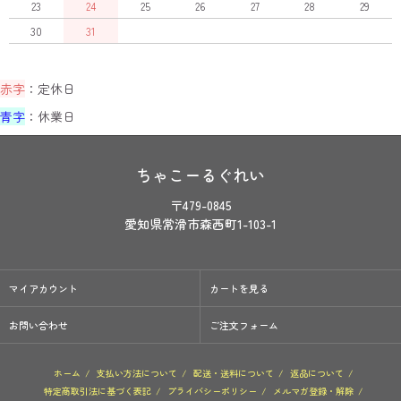
23
24
25
26
27
28
29
30
31
赤字
：定休日
青字
：休業日
ちゃこーるぐれい
〒479-0845
愛知県常滑市森西町1-103-1
マイアカウント
カートを見る
お問い合わせ
ご注文フォーム
ホーム
/
支払い方法について
/
配送・送料について
/
返品について
/
特定商取引法に基づく表記
/
プライバシーポリシー
/
メルマガ登録・解除
/