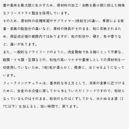
養や風味を最大限に生かすため、原材料の加工・加熱を最小限に抑えた特殊
なフリーズドライ製法を採用しています。
そのため、原材料の収穫時期やサプライヤー(供給元)の違い、季節による家
畜・家禽の脂肪分の違いなど、素材の特長がそのまま、粒に反映されるた
め、保証成分値の範囲内ではありますが、粒の形状や、硬さ、色や香りな
ど、違いがあります。
また、一般的なドライフードのように、肉食動物である猫にとって不要な、
穀類・イモ類・豆類などの、粘性の高いツナギや量増しとしての原材料を一
切使用していないため、1粒1粒が柔らかく、簡単に、ほぐせるようになって
います。
フィーラインナチュラルは、基本的な与え方として、本来の食事に近づける
ために、生食の水分値に戻してから与えていただくフードですので、粉状に
なっているものはそのまま、粒状のものはくずしてから、水かぬるま湯（3
7℃以下）を加えると、短い時間で、戻ります。