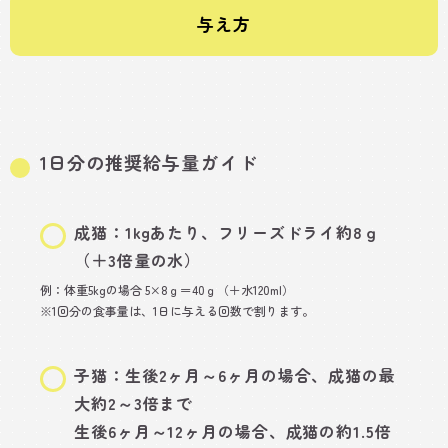
与え方
1日分の推奨給与量ガイド
成猫：1kgあたり、フリーズドライ約8ｇ
（＋3倍量の水）
例：体重5kgの場合 5×8ｇ＝40ｇ（＋水120ml）
※1回分の食事量は、1日に与える回数で割ります。
子猫：生後2ヶ月～6ヶ月の場合、成猫の最
大約2～3倍まで
生後6ヶ月～12ヶ月の場合、成猫の約1.5倍