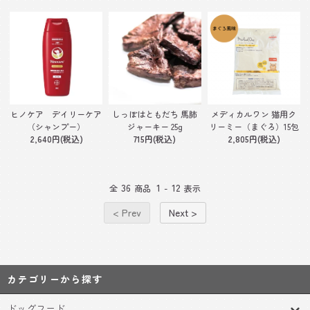
しっぽはともだち 馬肺
メディカルワン 猫用ク
ヒノケア デイリーケア
ジャーキー 25g
リーミー（まぐろ）15包
（シャンプー）
715円(税込)
2,805円(税込)
2,640円(税込)
36
1
12
全
商品
-
表示
< Prev
Next >
カテゴリーから探す
ドッグフード