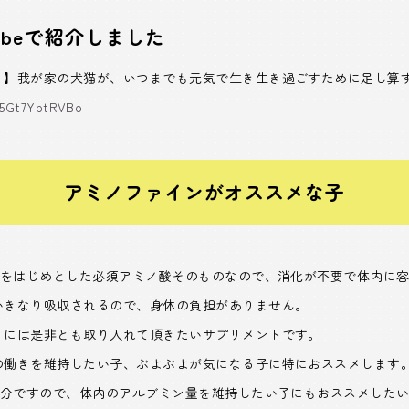
ubeで紹介しました
！】我が家の犬猫が、いつまでも元気で生き生き過ごすために足し算
=5Gt7YbtRVBo
アミノファインがオススメな子
Aをはじめとした必須アミノ酸そのものなので、消化が不要で体内に
いきなり吸収されるので、身体の負担がありません。
）には是非とも取り入れて頂きたいサプリメントです。
の働きを維持したい子、ぶよぶよが気になる子に特におススメします
成分ですので、体内のアルブミン量を維持したい子にもおススメした