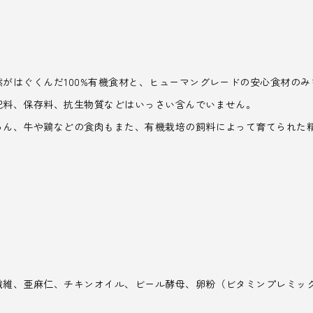
がはぐくんだ100%有機食材と、ヒューマングレードの安心食材の
肥料、保存料、抗生物質などはいっさい含んでいません。
ろん、牛や鶏などの食肉もまた、有機栽培の飼料によって育てられた
繊維、亜麻仁、チキンオイル、ビール酵母、卵粉（ビタミンプレミッ