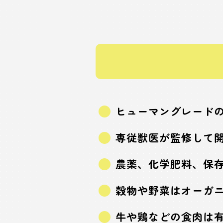
ヒューマングレード
専従獣医が監修して
農薬、化学肥料、保
穀物や野菜はオーガ
牛や鶏などの食肉は