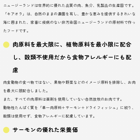
ニュージーランドは世界的に優れた品質の肉、魚介、乳製品の生産国です。
「キアオラ」は、自然のままの農園を有し、豊かな恵みを提供するきれいな
海に囲まれた、家畜に疫病のない非汚染国ニュージーランドの原材料で作っ
たフードです。
肉原料を最大限に、植物原料を最小限に配合
し、穀類不使用だから食物アレルギーにも配
慮
肉食動物の食べ物ではない、果物や野菜などのイメージ原料を排除し、お肉
を最大に限配合しました。
また、すべての肉原料は薬剤を使用していない自然放牧のお肉です。
動物性たんぱく質を「単一肉原料＋サーモン＋ドライフィッシュ」に絞り、
穀類は使用せず、食物アレルギーに配慮しています。
サーモンの優れた栄養価