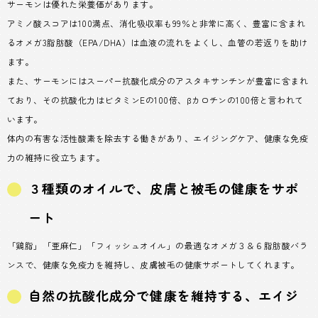
サーモンは優れた栄養価があります。
アミノ酸スコアは100満点、消化吸収率も99％と非常に高く、豊富に含まれ
るオメガ3脂肪酸（EPA/DHA）は血液の流れをよくし、血管の若返りを助け
ます。
また、サーモンにはスーパー抗酸化成分のアスタキサンチンが豊富に含まれ
ており、その抗酸化力はビタミンEの100倍、βカロチンの100倍と言われて
います。
体内の有害な活性酸素を除去する働きがあり、エイジングケア、健康な免疫
力の維持に役立ちます。
３種類のオイルで、皮膚と被毛の健康をサポ
ート
「鶏脂」「亜麻仁」「フィッシュオイル」の最適なオメガ３＆６脂肪酸バラ
ンスで、健康な免疫力を維持し、皮膚被毛の健康サポートしてくれます。
自然の抗酸化成分で健康を維持する、エイジ