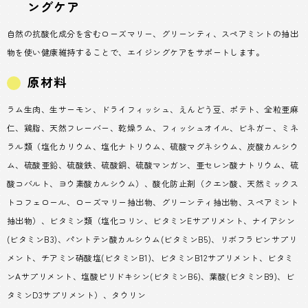
ングケア
自然の抗酸化成分を含むローズマリー、グリーンティ、スペアミントの抽出
物を使い健康維持することで、エイジングケアをサポートします。
原材料
ラム生肉、生サーモン、ドライフィッシュ、えんどう豆、ポテト、全粒亜麻
仁、鶏脂、天然フレーバー、乾燥ラム、フィッシュオイル、ビネガー、ミネ
ラル類（塩化カリウム、塩化ナトリウム、硫酸マグネシウム、炭酸カルシウ
ム、硫酸亜鉛、硫酸鉄、硫酸銅、硫酸マンガン、亜セレン酸ナトリウム、硫
酸コバルト、ヨウ素酸カルシウム）、酸化防止剤（クエン酸、天然ミックス
トコフェロール、ローズマリー抽出物、グリーンティ抽出物、スペアミント
抽出物）、ビタミン類（塩化コリン、ビタミンEサプリメント、ナイアシン
(ビタミンB3)、パントテン酸カルシウム(ビタミンB5)、リボフラビンサプリ
メント、チアミン硝酸塩(ビタミンB1)、ビタミンB12サプリメント、ビタミ
ンAサプリメント、塩酸ピリドキシン(ビタミンB6)、葉酸(ビタミンB9)、ビ
タミンD3サプリメント）、タウリン