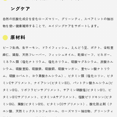
ングケア
自然の抗酸化成分を含むローズマリー、グリーンティ、スペアミントの抽出
物を使い健康維持することで、エイジングケアをサポートします。
原材料
ビーフ生肉、生サーモン、ドライフィッシュ、えんどう豆、ポテト、全粒亜
麻仁、鶏脂、天然フレーバー、フィッシュオイル、乾燥ビーフ、ビネガー、
ミネラル類（塩化ナトリウム、塩化カリウム、硫酸マグネシウム、炭酸カル
シウム、硫酸亜鉛、硫酸鉄、硫酸銅、硫酸マンガン、亜セレン酸ナトリウ
ム、硫酸コバルト、ヨウ素酸カルシウム）、ビタミン類（塩化コリン、ビタ
ミンEサプリメント、ナイアシン(ビタミンB3)、パントテン酸カルシウム(ビ
タミンB5)、リボフラビンサプリメント、チアミン硝酸塩(ビタミンB1)、ビ
タミンB12サプリメント、ビタミンAサプリメント、塩酸ピリドキシン(ビタ
ミンB6)、葉酸(ビタミンB9)、ビタミンD3サプリメント）、酸化防止剤（ク
エン酸、天然ミックストコフェロール、ローズマリー抽出物、グリーンティ