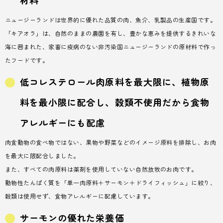
ニュージーランドは世界的に優れた品質の肉、魚介、乳製品の生産国です。
「キアオラ」は、自然のままの農園を有し、豊かな恵みを提供するきれいな
海に囲まれた、家畜に疫病のない非汚染国ニュージーランドの原材料で作っ
たフードです。
低コレステロール肉原料を最大限に、植物原
料を最小限に配合し、穀類不使用だから食物
アレルギーにも配慮
肉食動物の食べ物ではない、果物や野菜などのイメージ原料を排除し、お肉
を最大に限配合しました。
また、すべての肉原料は薬剤を使用していない自然放牧のお肉です。
動物性たんぱく質を「単一肉原料＋サーモン＋ドライフィッシュ」に絞り、
穀類は使用せず、食物アレルギーに配慮しています。
サーモンの優れた栄養価