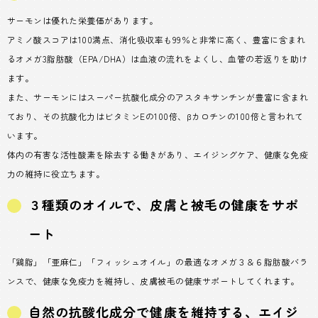
サーモンは優れた栄養価があります。
アミノ酸スコアは100満点、消化吸収率も99％と非常に高く、豊富に含まれ
るオメガ3脂肪酸（EPA/DHA）は血液の流れをよくし、血管の若返りを助け
ます。
また、サーモンにはスーパー抗酸化成分のアスタキサンチンが豊富に含まれ
ており、その抗酸化力はビタミンEの100倍、βカロチンの100倍と言われて
います。
体内の有害な活性酸素を除去する働きがあり、エイジングケア、健康な免疫
力の維持に役立ちます。
３種類のオイルで、皮膚と被毛の健康をサポ
ート
「鶏脂」「亜麻仁」「フィッシュオイル」の最適なオメガ３＆６脂肪酸バラ
ンスで、健康な免疫力を維持し、皮膚被毛の健康サポートしてくれます。
自然の抗酸化成分で健康を維持する、エイジ