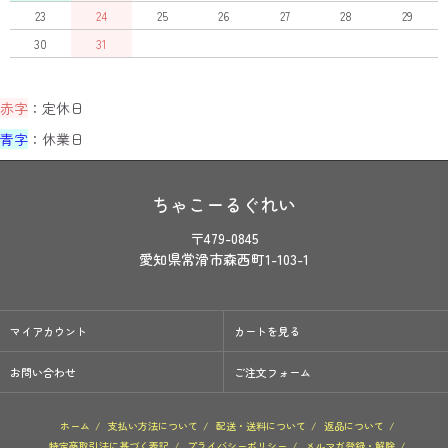
23
24
25
26
27
28
29
30
31
赤字
：定休日
青字
：休業日
ちゃこーるぐれい
〒479-0845
愛知県常滑市森西町1-103-1
マイアカウント
カートを見る
お問い合わせ
ご注文フォーム
ホーム
/
支払い方法について
/
配送・送料について
/
返品について
/
特定商取引法に基づく表記
/
プライバシーポリシー
/
メルマガ登録・解除
/