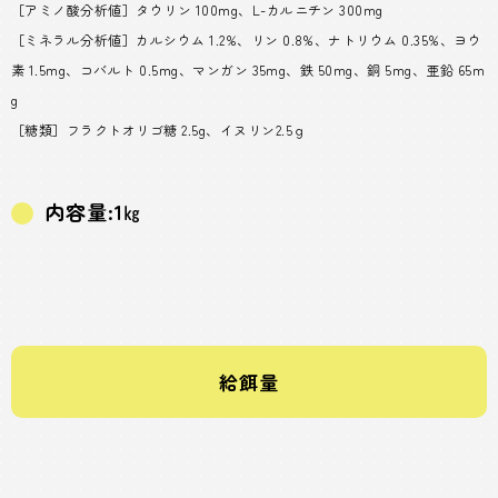
［アミノ酸分析値］タウリン 100mg、L-カルニチン 300mg
［ミネラル分析値］カルシウム 1.2%、リン 0.8%、ナトリウム 0.35%、ヨウ
素 1.5mg、コバルト 0.5mg、マンガン 35mg、鉄 50mg、銅 5mg、亜鉛 65m
g
［糖類］フラクトオリゴ糖 2.5g、イヌリン2.5ｇ
内容量:1㎏
給餌量