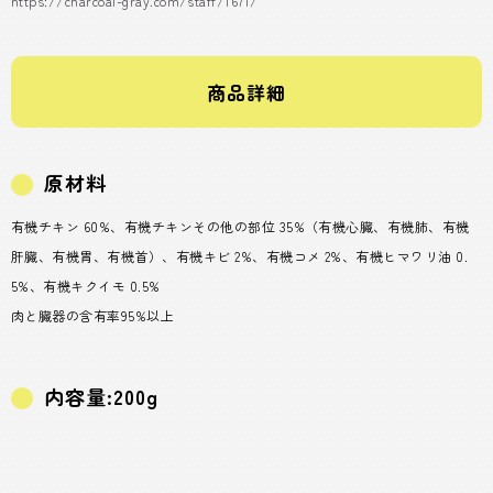
https://charcoal-gray.com/staff/1671/
商品詳細
原材料
有機チキン 60%、有機チキンその他の部位 35%（有機心臓、有機肺、有機
肝臓、有機胃、有機首）、有機キビ 2%、有機コメ 2%、有機ヒマワリ油 0.
5%、有機キクイモ 0.5%
肉と臓器の含有率95%以上
内容量:200g