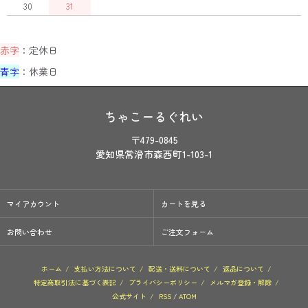
30
31
赤字
：定休日
青字
：休業日
ちゃこーるぐれい
〒479-0845
愛知県常滑市森西町1-103-1
マイアカウント
カートを見る
お問い合わせ
ご注文フォーム
ホーム
/
支払い方法について
/
配送・送料について
/
返品について
/
特定商取引法に基づく表記
/
プライバシーポリシー
/
メルマガ登録・解除
/
公式サイト
/
RSS
/
ATOM