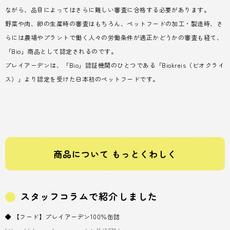
ながら、品目によってはさらに難しい審査に合格する必要があります。
野菜や肉、卵の生産時の審査はもちろん、ペットフードの加工・製造時、さ
らには農場やプラントで働く人々の労働条件が適正かどうかの審査も経て、
「Bio」商品として認定されるのです。
プレイアーデンは、「Bio」認証機関のひとつである「Biokreis（ビオクライ
ス）」より認定を受けた日本初のペットフードです。
商品について もっとくわしく
スタッフコラムで紹介しました
◆ 【フード】プレイアーデン100％缶詰