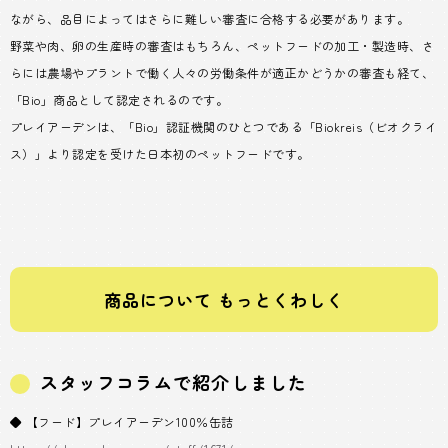
ながら、品目によってはさらに難しい審査に合格する必要があります。
野菜や肉、卵の生産時の審査はもちろん、ペットフードの加工・製造時、さ
らには農場やプラントで働く人々の労働条件が適正かどうかの審査も経て、
「Bio」商品として認定されるのです。
プレイアーデンは、「Bio」認証機関のひとつである「Biokreis（ビオクライ
ス）」より認定を受けた日本初のペットフードです。
商品について もっとくわしく
スタッフコラムで紹介しました
◆ 【フード】プレイアーデン100％缶詰