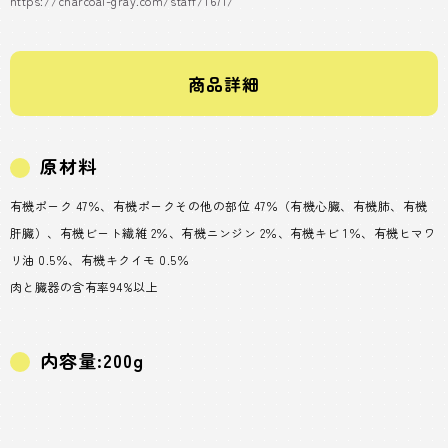
https://charcoal-gray.com/staff/1671/
商品詳細
原材料
有機ポーク 47％、有機ポークその他の部位 47％（有機心臓、有機肺、有機
肝臓）、有機ビート繊維 2％、有機ニンジン 2％、有機キビ 1％、有機ヒマワ
リ油 0.5％、有機キクイモ 0.5％
肉と臓器の含有率94%以上
内容量:200g