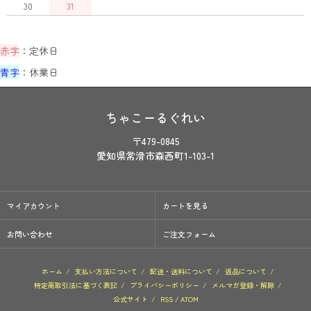
30
31
赤字
：定休日
青字
：休業日
ちゃこーるぐれい
〒479-0845
愛知県常滑市森西町1-103-1
マイアカウント
カートを見る
お問い合わせ
ご注文フォーム
ホーム
/
支払い方法について
/
配送・送料について
/
返品について
/
特定商取引法に基づく表記
/
プライバシーポリシー
/
メルマガ登録・解除
/
公式サイト
/
RSS
/
ATOM