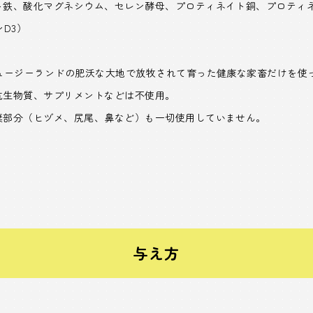
ト鉄、酸化マグネシウム、セレン酵母、プロティネイト銅、プロティ
D3）
ニュージーランドの肥沃な大地で放牧されて育った健康な家畜だけを使
抗生物質、サプリメントなどは不使用。
棄部分（ヒヅメ、尻尾、鼻など）も一切使用していません。
与え方