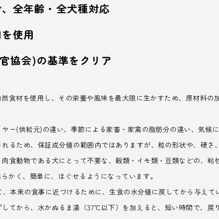
で、全年齢・全犬種対応
用を使用
検査官協会)の基準をクリア
に自然食材を使用し、その栄養や風味を最大限に生かすため、原材料の
ヤー(供給元)の違い、季節による家畜・家禽の脂肪分の違い、気候
されるため、保証成分値の範囲内ではありますが、粒の形状や、硬さ
、肉食動物である犬にとって不要な、穀類・イモ類・豆類などの、粘
柔らかく、簡単に、ほぐせるようになっています。
して、本来の食事に近づけるために、生食の水分値に戻してから与えて
してから、水かぬるま湯（37℃以下）を加えると、短い時間で、戻