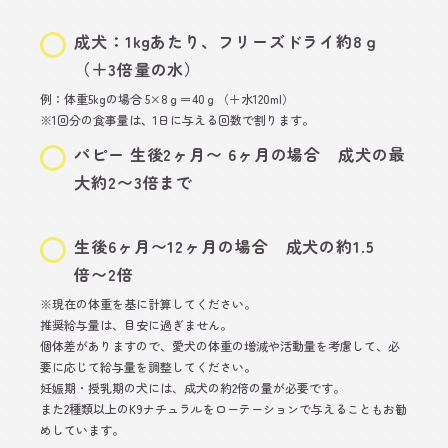
成犬：1kgあたり、フリーズドライ約8ｇ
（＋3倍量の水）
例：体重5kgの場合 5×8ｇ＝40ｇ（＋水120ml）
※1回分の食事量は、1日に与える回数で割ります。
パピー 生後2ヶ月〜 6ヶ月の場合 成犬の最
大約2〜3倍まで
生後6ヶ月〜12ヶ月の場合 成犬の約1.5
倍〜2倍
※現在の体重を基に計算してください。
推奨給与量は、目安に過ぎません。
個体差がありますので、愛犬の体重の増減や活動量を考慮して、必
要に応じて給与量を調整してください。
妊娠期・授乳期の犬には、成犬の約2倍の量が必要です。
また2種類以上のK9ナチュラルをローテーションで与えることもお勧
めしています。