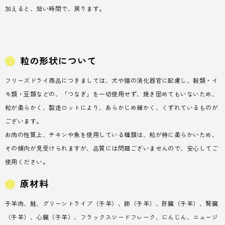
加えると、短い時間で、戻ります。
粒の形状について
フリーズドライ商品につきましては、犬や猫の消化器官に配慮し、穀類・イ
モ類・豆類などの、「つなぎ」を一切使用せず、焼き固めてもいないため、
粒が柔らかく、製造ロットにより、あらかじめ細かく、くずれているものが
ございます。
お肉の性質上、チキンや魚を使用している種類は、粒が特に柔らかいため、
その傾向が見受けられますが、品質には問題ございませんので、安心してご
使用ください。
原材料
子羊肉、鮭、グリーントライプ（子羊）、肺（子羊）、肝臓（子羊）、腎臓
（子羊）、心臓（子羊）、フラックスシードフレーク、にんじん、ニュージ