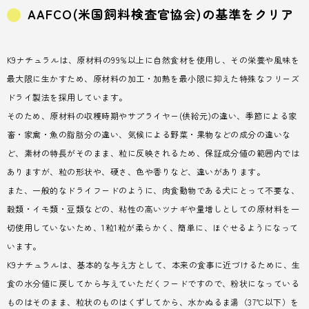
AAFCO(米国飼料検査官協会)の基準をクリア
K9ナチュラルは、原材料の99%以上に自然食材を使用し、その栄養や風味を
最大限に生かすため、原材料の加工・加熱を最小限に抑えた特殊なフリーズ
ドライ製法を採用しています。
そのため、原材料の収穫時期やサプライヤー(供給元)の違い、季節による家
畜・家禽・魚の脂肪分の違い、気候による野菜・果物などの成分の違いな
ど、素材の特長がそのまま、粒に反映されるため、保証成分値の範囲内では
ありますが、粒の形状や、硬さ、色や香りなど、違いがあります。
また、一般的なドライフードのように、肉食動物である犬にとって不要な、
穀類・イモ類・豆類などの、粘性の高いツナギや量増しとしての原材料を一
切使用していないため、1粒1粒が柔らかく、簡単に、ほぐせるようになって
います。
K9ナチュラルは、基本的な与え方として、本来の食事に近づけるために、生
食の水分値に戻してから与えていただくフードですので、粉状になっている
ものはそのまま、粒状のものはくずしてから、水かぬるま湯（37℃以下）を