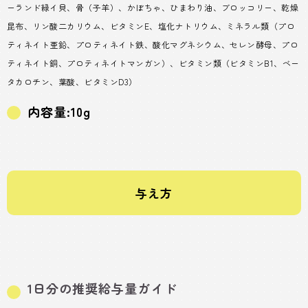
ーランド緑イ貝、骨（子羊）、かぼちゃ、ひまわり油、ブロッコリー、乾燥
昆布、リン酸二カリウム、ビタミンE、塩化ナトリウム、ミネラル類（プロ
ティネイト亜鉛、プロティネイト鉄、酸化マグネシウム、セレン酵母、プロ
ティネイト銅、プロティネイトマンガン）、ビタミン類（ビタミンB1、ベー
タカロチン、葉酸、ビタミンD3）
内容量:10g
与え方
1日分の推奨給与量ガイド