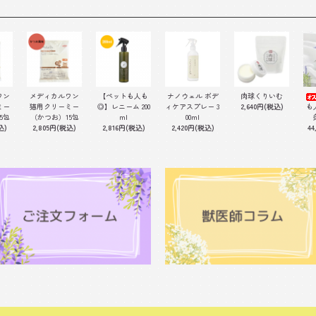
ワン
メディカルワン
【ペットも人も
ナノウェル ボデ
肉球くりいむ
ミー
猫用クリーミー
◎】レニーム 200
ィケアスプレー 3
2,640円(税込)
も
5包
（かつお）15包
ml
00ml
込)
2,805円(税込)
2,816円(税込)
2,420円(税込)
44