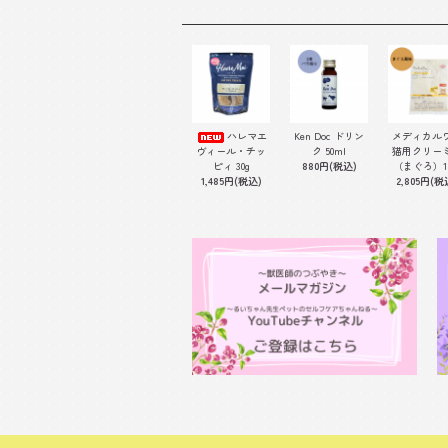
ハレマエ
Ken Doc ドリン
メディカル
ク 50ml
猫用クリー
ヴィール・チッ
880円(税込)
（まぐろ）1
ピィ 30g
2,805円(税
1,485円(税込)