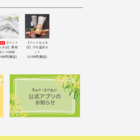
【ペット
【ペットも人も
◎】びわ温灸セ
人も◎】黄帝
ット
灸Ⅱ HS2000
12,705円(税込)
,500円(税込)