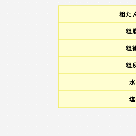
粗た
粗
粗
粗
水
塩