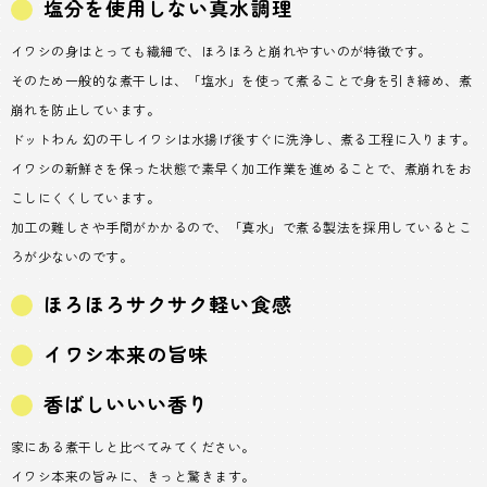
塩分を使用しない真水調理
イワシの身はとっても繊細で、ほろほろと崩れやすいのが特徴です。
そのため一般的な煮干しは、「塩水」を使って煮ることで身を引き締め、煮
崩れを防止しています。
ドットわん 幻の干しイワシは水揚げ後すぐに洗浄し、煮る工程に入ります。
イワシの新鮮さを保った状態で素早く加工作業を進めることで、煮崩れをお
こしにくくしています。
加工の難しさや手間がかかるので、「真水」で煮る製法を採用しているとこ
ろが少ないのです。
ほろほろサクサク軽い食感
イワシ本来の旨味
香ばしいいい香り
家にある煮干しと比べてみてください。
イワシ本来の旨みに、きっと驚きます。