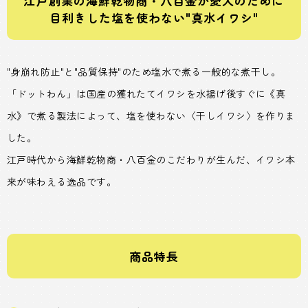
江戸創業の海鮮乾物商・八百金が愛犬のために
目利きした塩を使わない"真水イワシ"
"身崩れ防止"と"品質保持"のため塩水で煮る一般的な煮干し。
「ドットわん」は国産の獲れたてイワシを水揚げ後すぐに《真
水》で煮る製法によって、塩を使わない〈干しイワシ〉を作りま
した。
江戸時代から海鮮乾物商・八百金のこだわりが生んだ、イワシ本
来が味わえる逸品です。
商品特長