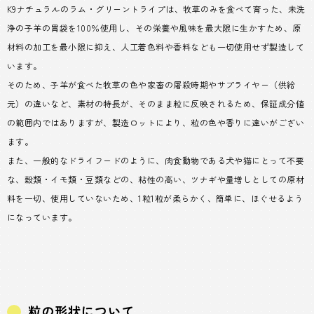
K9ナチュラルのラム・グリーントライプは、牧草のみを食べて育った、未洗
浄の子羊の胃袋を100％使用し、その栄養や風味を最大限に生かすため、原
材料の加工を最小限に抑え、人工着色料や香料なども一切使用せず製造して
います。
そのため、子羊が食べた牧草の色や家畜の屠殺時期やサプライヤー（供給
元）の違いなど、素材の特長が、そのまま粒に反映されるため、保証成分値
の範囲内ではありますが、製造ロットにより、粒の色や香りに違いがござい
ます。
また、一般的なドライフードのように、肉食動物である犬や猫にとって不要
な、穀類・イモ類・豆類などの、粘性の高い、ツナギや量増しとしての原材
料を一切、使用していないため、1粒1粒が柔らかく、簡単に、ほぐせるよう
になっています。
粒の形状について