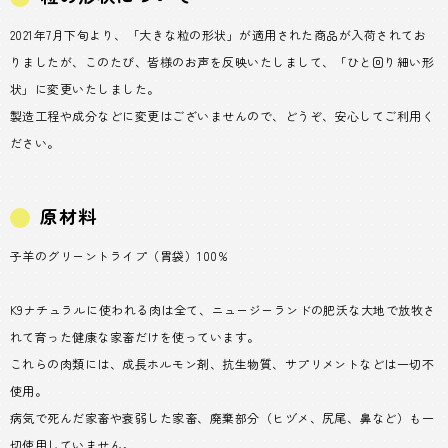
2021年7月下旬より、「大きな粒の形状」が適用された商品が入荷されてお
りましたが、このたび、皆様のお声を反映いたしまして、「ひと回り細い形
状」に変更いたしました。
製造工程や成分などに変更はございませんので、どうぞ、安心してご利用く
ださい。
原材料
子羊のグリーントライプ（胃袋）100%
K9ナチュラルに使われる肉は全て、ニュージーランドの肥沃な大地で放牧さ
れて育った健康な家畜だけを使っています。
これらの肉類には、成長ホルモン剤、抗生物質、サプリメントなどは一切不
使用。
病気で死んだ家畜や衰弱した家畜、廃棄部分（ヒヅメ、尻尾、鼻など）も一
切使用していません。