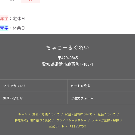
赤字
：定休日
青字
：休業日
ちゃこーるぐれい
〒479-0845
愛知県常滑市森西町1-103-1
マイアカウント
カートを見る
お問い合わせ
ご注文フォーム
ホーム
/
支払い方法について
/
配送・送料について
/
返品について
/
特定商取引法に基づく表記
/
プライバシーポリシー
/
メルマガ登録・解除
/
公式サイト
/
RSS
/
ATOM