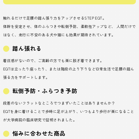
触れるだけで足腰の踏ん張り力をアップさせるSTEP EQT。
体幹を安定させ、体のふらつきや転倒予防、柔軟性アップなど、 人間だけで
はなく、走行に不安のある犬や猫にも効果が期待されています。
踏ん張れる
着圧感がないので、ご高齢の方でも楽に脱ぎ着できます。
EQTは立ったり座ったり、または階段の上り下りなど日常生活で足腰の踏ん
張る力をサポートします。
転倒予防・ふらつき予防
段差のないフラットなところでつまずいたことはありませんか？
EQTを身に着けることで歩時に足が上がり、いつもより歩行が楽になること
が大学病院の臨床研究で証明されました。
悩みに合わせた商品