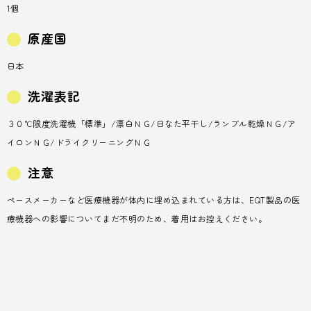
1個
原産国
日本
洗濯表記
３０℃限度洗濯機「標準」/漂白ＮＧ/日なた平干し/ランブル乾燥ＮＧ/ア
イロンＮＧ/ドライクリーニングＮＧ
注意
ペースメーカーなど医療機器が体内に埋め込まれている方は、EQT製品の医
療機器への影響についてまだ不明のため、着用はお控えください。