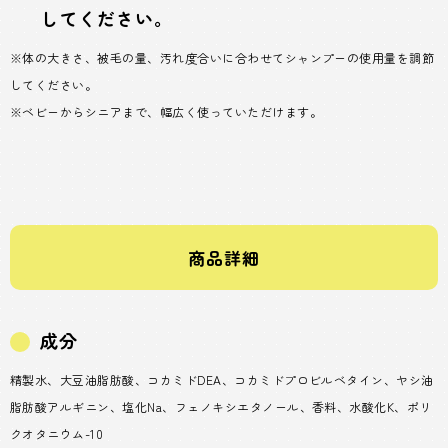
してください。
※体の大きさ、被毛の量、汚れ度合いに合わせてシャンプーの使用量を調節
してください。
※ベビーからシニアまで、幅広く使っていただけます。
商品詳細
成分
精製水、大豆油脂肪酸、コカミドDEA、コカミドプロビルベタイン、ヤシ油
脂肪酸アルギニン、塩化Na、フェノキシエタノール、香料、水酸化K、ポリ
クオタニウム-10