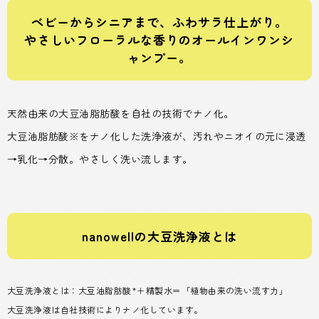
ベビーからシニアまで、ふわサラ仕上がり。
やさしいフローラルな香りのオールインワンシ
ャンプー。
天然由来の大豆油脂肪酸を自社の技術でナノ化。
大豆油脂肪酸※をナノ化した洗浄液が、汚れやニオイの元に浸透
→乳化→分散。やさしく洗い流します。
nanowellの大豆洗浄液とは
大豆洗浄液とは：大豆油脂肪酸*＋精製水＝「植物由来の洗い流す力」
大豆洗浄液は自社技術によりナノ化しています。