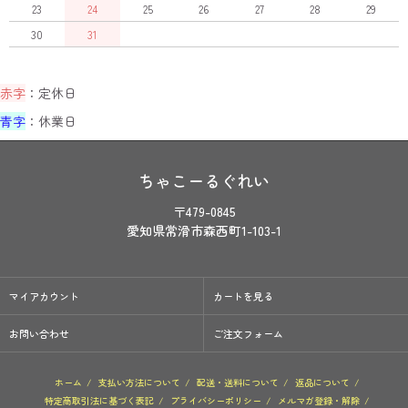
23
24
25
26
27
28
29
30
31
赤字
：定休日
青字
：休業日
ちゃこーるぐれい
〒479-0845
愛知県常滑市森西町1-103-1
マイアカウント
カートを見る
お問い合わせ
ご注文フォーム
ホーム
/
支払い方法について
/
配送・送料について
/
返品について
/
特定商取引法に基づく表記
/
プライバシーポリシー
/
メルマガ登録・解除
/