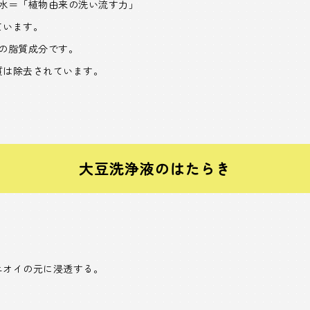
製水＝「植物由来の洗い流す力」
ています。
の脂質成分です。
質は除去されています。
大豆洗浄液のはたらき
ニオイの元に浸透する。