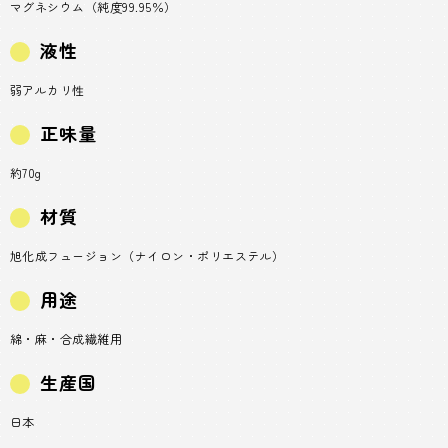
マグネシウム（純度99.95％）
液性
弱アルカリ性
正味量
約70g
材質
旭化成フュージョン（ナイロン・ポリエステル）
用途
綿・麻・合成繊維用
生産国
日本