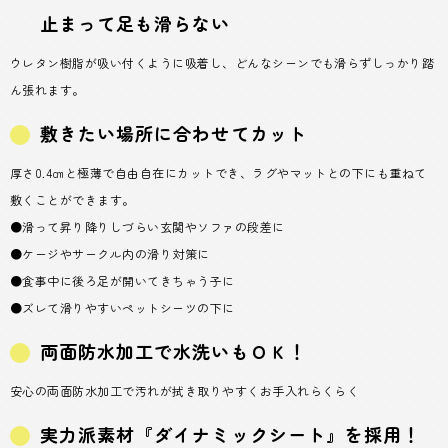
止まって足も滑らない
ウレタン樹脂が吸い付くように吸着し、どんなシーンでも滑らずしっかり踏
ん張れます。
敷きたい場所に合わせてカット
厚さ0.4㎝と極薄で自由自在にカットでき、ラグやマットとの下にも重ねて
敷くことができます。
●滑って昇り降りしづらい玄関やソファの段差に
●ケージやサークル内の滑り対策に
●食事中に後ろ足が開いてきちゃう子に
●ズレて滑りやすいペットシーツの下に
両面防水加工で水洗いもＯＫ！
安心の両面防水加工で汚れが拭き取りやすくお手入れらくらく
実力派素材『ダイナミックシート』を採用！