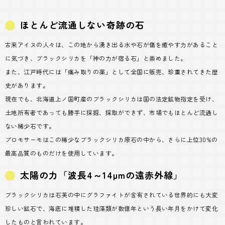
ほとんど流通しない奇跡の石
古来アイヌの人々は、この地から湧き出る水や石が傷を癒やす力があること
に気づき、ブラックシリカを「神の力が宿る石」と崇めました。
また、江戸時代には「痛み取りの薬」として全国に販売、珍重されてきた歴
史があります。
現在でも、北海道上ノ国町産のブラックシリカは国の法定鉱物指定を受け、
土地所有者であっても勝手に採掘、採取ができず、市場でもほとんど流通し
ない稀少石です。
プロモサーモはこの稀少なブラックシリカ原石の中から、さらに上位30%の
最高品質のものだけを使用しています。
太陽の力「波長4～14μmの遠赤外線」
ブラックシリカは石英の中にグラファイトが含有されている世界的にも大変
珍しい鉱石で、海底に堆積した珪藻類が数億年という長い年月をかけて変化
したものと言われています。