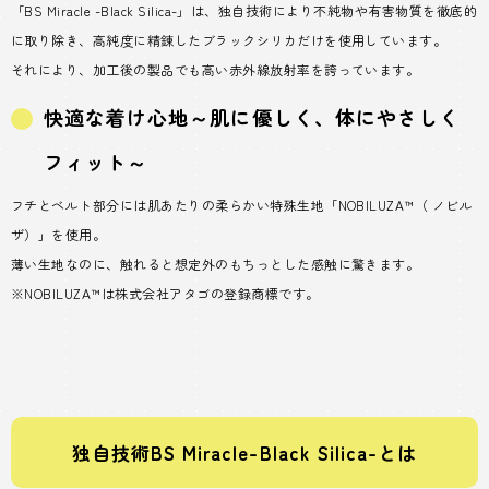
「BS Miracle -Black Silica-」は、独自技術により不純物や有害物質を徹底的
に取り除き、高純度に精錬したブラックシリカだけを使用しています。
それにより、加工後の製品でも高い赤外線放射率を誇っています。
快適な着け心地～肌に優しく、体にやさしく
フィット～
フチとベルト部分には肌あたりの柔らかい特殊生地「NOBILUZA™（ ノビル
ザ）」を使用。
薄い生地なのに、触れると想定外のもちっとした感触に驚きます。
※NOBILUZA™は株式会社アタゴの登録商標です。
独自技術BS Miracle-Black Silica-とは