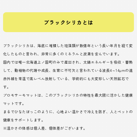
ブラックシリカとは
ブラックシリカは、海底に堆積した珪藻類が数億年という長い年月を経て変
化したものと言われ、非常に多くのミネラルと炭素を含んでいます。
国内では唯一北海道上ノ国町のみで産出され、太陽エネルギーを吸収・蓄熱
して、動植物の代謝や成長、生育に不可欠と言われている波長4～14μmの遠
赤外線を常温で高レベル放射している、学術的にも大変珍しい天然鉱石で
す。
プロモサーモマットは、このブラックシリカの特性を最大限に活かした健康
マットです。
まるでひなたぼっこのように、心地よい温かさで冷えを防ぎ、人とペットの
健康をサポートします。
※温かさの体感は個人差、個体差がございます。