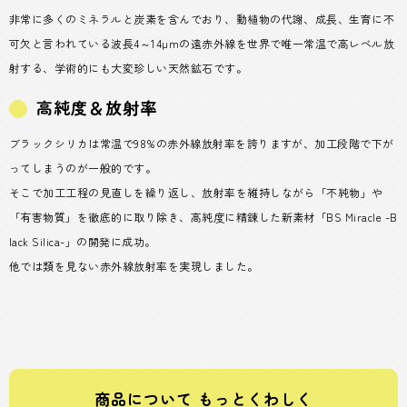
非常に多くのミネラルと炭素を含んでおり、動植物の代謝、成長、生育に不
可欠と言われている波長4～14μmの遠赤外線を世界で唯一常温で高レベル放
射する、学術的にも大変珍しい天然鉱石です。
高純度＆放射率
ブラックシリカは常温で98%の赤外線放射率を誇りますが、加工段階で下が
ってしまうのが一般的です。
そこで加工工程の見直しを繰り返し、放射率を維持しながら「不純物」や
「有害物質」を徹底的に取り除き、高純度に精錬した新素材「BS Miracle -B
lack Silica-」の開発に成功。
他では類を見ない赤外線放射率を実現しました。
商品について もっとくわしく