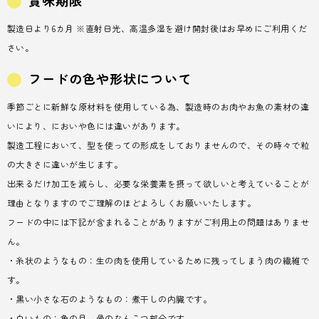
製造日より6カ月 ※直射日光、高温多湿を避け開封後はお早めにご利用くだ
さい。
フードの色や形状について
季節ごとに新鮮な原材料を使用している為、製造時のお肉やお魚の素材の違
いにより、においや色には違いがあります。
製造工程において、型を使っての形成をしておりませんので、その時々で粒
の大きさに違いが生じます。
出来るだけ加工を減らし、必要な栄養素を摂って欲しいと考えていることが
理由となりますのでご理解のほどよろしくお願いいたします。
フードの中には下記が含まれることがありますがご利用上の問題はありませ
ん。
・糸状のようなもの：生の肉を使用しているために残ってしまう肉の繊維で
す。
・黒い小さな石のようなもの：煮干しの内臓です。
・白いもの：魚の目、骨のなんこつ部分です。