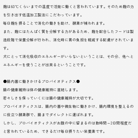
麹は60℃くらいまでの温度で活発に働くと言われています。そのため麹の力
を引き出す低温加工製法にこだわっています。
毎日麹を摂ることで消化の働きを助け、酵素が補われます。
また、麹にはたんぱく質を分解する力があるため、麹を配合したフードは製
造段階で栄養分解が行われ、消化時に胃の負担を軽減する配慮がされていま
す。
犬にとって消化吸収のエネルギーがいらないということは、その分、他へと
エネルギーを使うことが出来るということです。
●腸内菌に働きかけるプロバイオティクス●
腸の健康維持は体の健康維持に直結します。
若々しさを保っていくには腸の健康維持が大切です。
プロバイオティクスは、腸内の菌や微生物に働きかけ、腸内環境を整えるの
に役立つ酵素群で、腸までダイレクトに運ばれます。
しかし、プロバイオティクスがお腹の中に留まるのは数時間～2日間程度だ
と言われているため、できるだけ毎日摂りたい栄養素です。