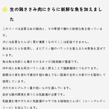
生の鶏ささみ肉にさらに新鮮な魚を加えまし
た
このフードは良質な生の鶏肉と、その季節で獲れた新鮮な魚を使っていま
す。
犬には良質なたんぱく質が重要！なのでここは妥協できません。
魚は主にたらを使用し、またアミノ酸のバランスを整えるため青魚を混ぜて
います。
魚は魚は炎症にも働きかけるオメガ3脂肪酸が豊富です。
仔牛肉とお魚を両方バランス良く摂ることで健康維持につながります。
穀類は小麦を使わず遺伝子組み換えでない国産の玄米と大麦だけを製粉して
使用しています。
犬のためにグルテン量の低いものを選んでいます。
良好な腸内環境を保つには乳酸菌が必要です。
乳酸菌を増やすために乳酸菌のエサである植物性たんぱく（コーングルテン
ミール）を加えています。