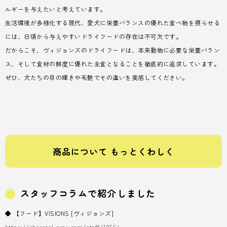
ルギーを与えたいと考えています。
生活環境が多様化する現代、愛犬に栄養バランスの優れた食べ物を摂らせる
には、日頃から与えやすいドライフードの存在は不可欠です。
だからこそ、ヴィジョンズのドライフードは、本来動物に必要な栄養バラン
ス、そして食材の鮮度に優れた主食となることを徹底的に追求しています。
ぜひ、犬たちの目の輝きや毛艶でその違いを実感してください。
商品について もっとくわしく
スタッフコラムで紹介しました
◆ 【フード】VISIONS [ヴィジョンズ]
https://charcoal-gray.com/staff/1956/