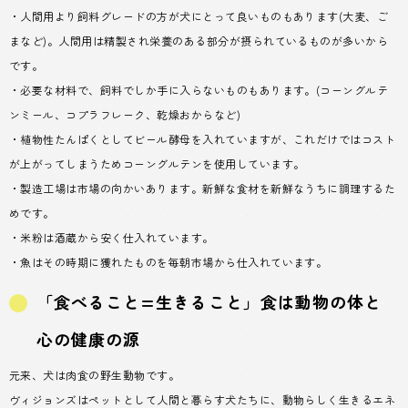
・人間用より飼料グレードの方が犬にとって良いものもあります(大麦、ご
まなど)。人間用は精製され栄養のある部分が摂られているものが多いから
です。
・必要な材料で、飼料でしか手に入らないものもあります。(コーングルテ
ンミール、コプラフレーク、乾燥おからなど)
・植物性たんぱくとしてビール酵母を入れていますが、これだけではコスト
が上がってしまうためコーングルテンを使用しています。
・製造工場は市場の向かいあります。新鮮な食材を新鮮なうちに調理するた
めです。
・米粉は酒蔵から安く仕入れています。
・魚はその時期に獲れたものを毎朝市場から仕入れています。
「食べること=生きること」食は動物の体と
心の健康の源
元来、犬は肉食の野生動物です。
ヴィジョンズはペットとして人間と暮らす犬たちに、動物らしく生きるエネ