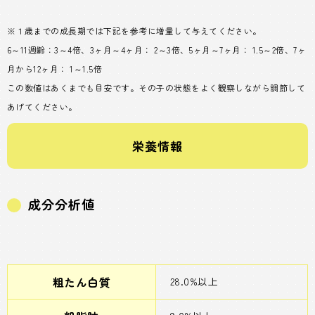
※１歳までの成長期では下記を参考に増量して与えてください。
6～11週齢：3～4倍、3ヶ月～4ヶ月： 2～3倍、5ヶ月～7ヶ月： 1.5～2倍、7ヶ
月から12ヶ月： 1～1.5倍
この数値はあくまでも目安です。その子の状態をよく観察しながら調節して
あげてください。
栄養情報
成分分析値
粗たん白質
28.0%以上