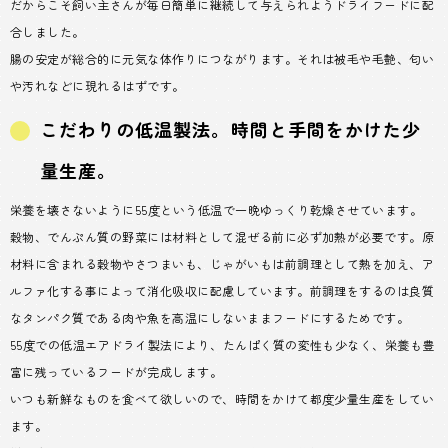
だからこそ飼い主さんが毎日簡単に継続して与えられようドライフードに配
合しました。
腸の安定が総合的に元気な体作りにつながります。それは被毛や毛艶、匂い
や汚れなどに現れるはずです。
こだわりの低温製法。時間と手間をかけた少
量生産。
栄養を壊さないように55度という低温で一晩ゆっくり乾燥させています。
穀物、でんぷん質の野菜には材料として混ぜる前に必ず加熱が必要です。原
材料に含まれる穀物やさつまいも、じゃがいもは前調理として熱を加え、ア
ルファ化する事によって消化吸収に配慮しています。前調理をするのは良質
なタンパク質である肉や魚を高温にしないままフードにするためです。
55度での低温エアドライ製法により、たんぱく質の変性も少なく、栄養も豊
富に残っているフードが完成します。
いつも新鮮なものを食べて欲しいので、時間をかけて都度少量生産をしてい
ます。