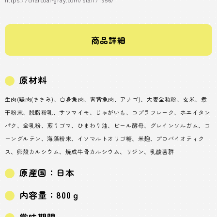
商品詳細
原材料
生肉(鶏肉(ささみ)、白身魚肉、青背魚肉、アナゴ)、大麦全粒粉、玄米、煮
干粉末、脱脂粉乳、サツマイモ、じゃがいも、コプラフレーク、ホエイタン
パク、全乳粉、煎りゴマ、ひまわり油、ビール酵母、グレインソルガム、コ
ーングルテン、海藻粉末、イソマルトオリゴ糖、米麹、プロバイオティク
ス、卵殻カルシウム、焼成牛骨カルシウム、リジン、乳酸菌群
原産国：日本
内容量：800ｇ
賞味期限