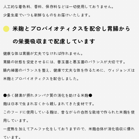
人工的な着色料、香料、保存料などは一切使用しておりません。
少量生産でいつも新鮮なものをお届けいたします。
米麹とプロバイオティクスを配合し胃腸から
の栄養吸収まで配慮しています
健康な体は胃腸が丈夫でなければ作れません。
胃腸の状態を安定させるには、善玉菌と悪玉菌のバランスが大切です。
腸内細菌のバランスを整え、健康で丈夫な体を作るために、ヴィジョンズは
米麹とプロバイオティクスを配合しました。
●多く酵素が摂れタンパク質の消化を助ける米麹●
麹は日本で生まれ古くから親しまれてきた食材です。
このフードに使用している麹は、昔ながらの自然な栽培で作られた米麹を使
用しています。
一度熱を加えてアルファ化をしておりますので、米麹自体が消化吸収に優れ
ています。