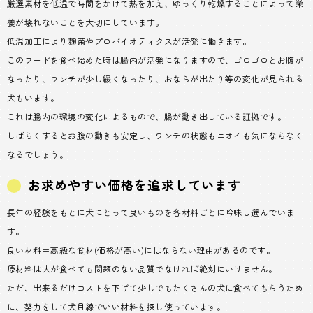
厳選素材を低温で時間をかけて熱を加え、ゆっくり乾燥することによって栄
養が壊れないことを大切にしています。
低温加工により麹菌やプロバイオティクスが活発に働きます。
このフードを食べ始めた時は腸内が活発になりますので、ゴロゴロとお腹が
なったり、ウンチが少し緩くなったり、おならが出たり等の変化が見られる
犬もいます。
これは腸内の環境の変化によるもので、腸が動き出している証拠です。
しばらくするとお腹の動きも安定し、ウンチの状態もニオイも気にならなく
なるでしょう。
お求めやすい価格を追求しています
長年の経験をもとに犬にとって良いものを各材料ごとに吟味し選んでいま
す。
良い材料＝高級な食材(価格が高い)にはならない理由があるのです。
原材料は人が食べても問題のない品質でなければ絶対にいけません。
ただ、出来るだけコストを下げて少しでもたくさんの犬に食べてもらうため
に、努力をして犬目線でいい材料を探し使っています。