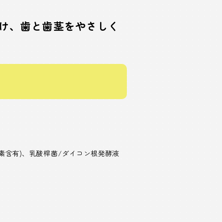
け、歯と歯茎をやさしく
素含有)、乳酸桿菌/ダイコン根発酵液