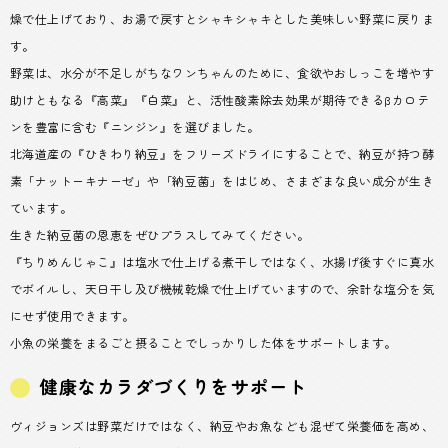
燥で仕上げており、お湯で戻すとシャキシャキとした美味しい野菜に戻りま
す。
野菜は、水分が不足しがちなワンちゃんのために、食欲やおしっこを増やす
助けともなる『高菜』『白菜』と、活性酸素除去効果が期待できるβカロテ
ンを豊富に含む『ニンジン』を選びました。
北海道産の『ひきわり納豆』をフリーズドライにすることで、納豆が持つ酵
素「ナットーキナーゼ」や「納豆菌」をはじめ、さまざまな良い成分が生き
ています。
生きた納豆菌の恩恵をぜひプラスしてみてください。
『ちりめんじゃこ』は塩水で仕上げる煮干しではなく、水揚げ後すぐに真水
でボイルし、天日干し及び機械乾燥で仕上げていますので、余計な塩分を気
にせず使用できます。
小魚の栄養をまるごと摂ることでしっかりした体をサポートします。
健康なカラダづくりをサポート
ヴィジョンズは野菜だけではなく、納豆やお魚なども混ぜて栄養価を高め、