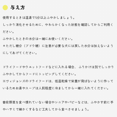
与え方
使用するときは温湯で5分以上ふやかしましょう。
しっかり消化させるために、やわらかくなった状態を確認してからご利用く
ださい。
ふやかしたときの水分は一緒にお使いください。
＊ただし糖分（ブドウ糖）に注意が必要な犬には戻した水分は加えないよう
にしてあげてください。
ドライフードやウエットフードなどに入れる場合、 ふりかけは別でしっかり
ふやかしてからフードにトッピングしてください。
※ヴィジョンズのドライフードは、低温乾燥で栄養が飛ばないように作って
いるためお湯やスープは人肌程度に冷ましてから一緒に入れてください。
普段野菜を食べ慣れていない場合やシニアやパピーなどは、ふやかす前に手
やハサミで細かくするなど工夫してから食べさせましょう。