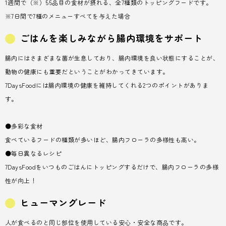
1週間で（※）55品目の食材が摂れる、全7種類のトッピングフードです。
※7日間で7種のメニューすべてを与えた場合
ごはんを楽しみながら腸内環境をサポート
腸内にはさまざまな菌が生息しており、腸内環境を良い状態にすることが、
動物の健康にも重要だということがわかってきています。
7DaysFoodには腸内環境の健康を維持してくれる2つのポイントがありま
す。
●多彩な食材
食べているフードの種類が多いほど、腸内フローラの多様性も高い。
●毎日異なるレシピ
7DaysFoodをいつものごはんにトッピングするだけで、腸内フローラの多様
性が向上！
ヒューマングレード
人が食べるのと同じ部位を使用している安心・安全な商品です。