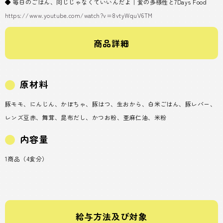
◆ 毎日のごはん、同じじゃなくていいんだよ｜食の多様性と7Days Food
https://www.youtube.com/watch?v=8vtyWquV6TM
商品詳細
原材料
豚モモ、にんじん、かぼちゃ、豚はつ、生おから、白米ごはん、豚レバー、
レンズ豆赤、舞茸、昆布だし、かつお粉、亜麻仁油、米粉
内容量
1商品（4食分）
給与方法及び対象