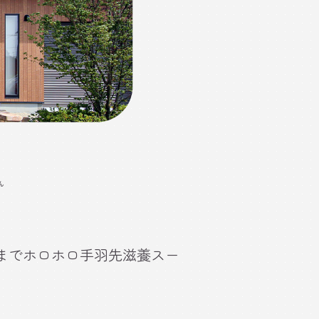
ん
骨までホロホロ手羽先滋養スー