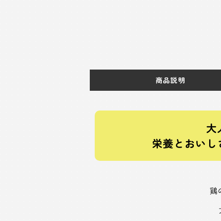
商品説明
大
栄養とおいし
鶏