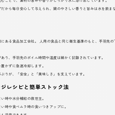
込むことで、素材の旨みや香りがしっかり水に溶け出しています。
プだから毎日安心して与えられ、鶏のやさしい香りと旨みは水を飲ま
県にある食品加工会社。 人用の食品と同じ衛生基準のもと、手羽先の
があり、手羽先のボイル時間や温度は細かく記録されています。
を置かずに急速冷却します。
事ぶりが、「安全」と「美味しさ」を支えています。
ンジレシピと簡単ストック法
ない時や水分補給の救世主。
ない時や食べムラ時の食いつきアップに。
にも活用できます。