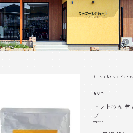
ホーム
>
おやつ
>
ドットわ
おやつ
ドットわん 
プ
22001017