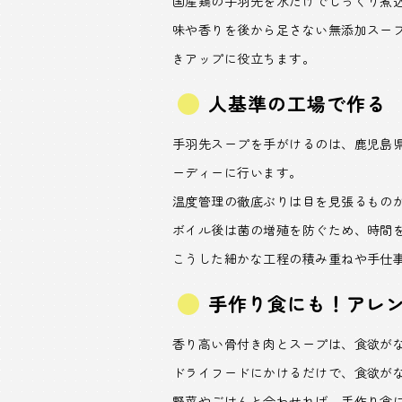
国産鶏の手羽先を水だけでじっくり煮
味や香りを後から足さない無添加スー
きアップに役立ちます。
人基準の工場で作る
手羽先スープを手がけるのは、鹿児島
ーディーに行います。
温度管理の徹底ぶりは目を見張るもの
ボイル後は菌の増殖を防ぐため、時間
こうした細かな工程の積み重ねや手仕
手作り食にも！アレ
香り高い骨付き肉とスープは、食欲が
ドライフードにかけるだけで、食欲が
野菜やごはんと合わせれば、手作り食