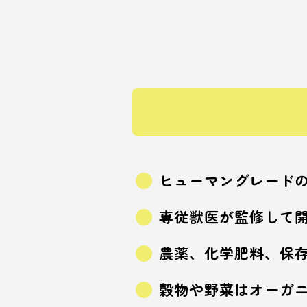
ヒューマングレード
専従獣医が監修して
農薬、化学肥料、保
穀物や野菜はオーガ