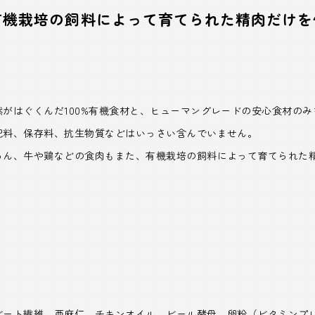
有機栽培の飼料によって育てられた精肉だけ
がはぐくんだ100%有機食材と、ヒューマングレードの安心食材の
肥料、保存料、抗生物質などはいっさい含んでいません。
ろん、牛や鶏などの食肉もまた、有機栽培の飼料によって育てられた
ビート繊維、亜麻仁、チキンオイル、ビール酵母、卵粉（ビタミンプ