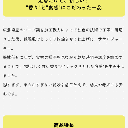
定番だけど、新しい！
"香り"と"食感"にこだわった一品
広島県産のハーブ鶏を加工職人によって独自の技術で丁寧に薄切
りした後、低温風でじっくり乾燥させて仕上げた、ササミジャー
キー。
機械任せにせず、食材の様子を見ながら乾燥時間や温度を調整す
ることで、"香ばしく甘い香り"と"サックリとした食感"を生み出し
ました。
固すぎず、柔らかすぎない絶妙な歯ごたえで、幼犬や老犬にも安
心です。
商品特長