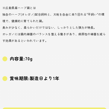
※広島県産ハーブ鶏とは
独自のハーブ(オレガノ)配合飼料と、大地を自由に走り回れる"平飼い"の環
境で、健康的に育てられた鶏。
臭みが少なく、柔らかいだけではない、しっかりとした弾力が特長。
オレガノには腸内細菌のバランスを整える働きがあり、病原性の細菌を減ら
す効果があるといわれています。
内容量:70g
賞味期限:製造日より1年