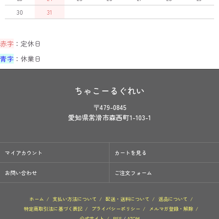
30
31
赤字
：定休日
青字
：休業日
ちゃこーるぐれい
〒479-0845
愛知県常滑市森西町1-103-1
マイアカウント
カートを見る
お問い合わせ
ご注文フォーム
ホーム
/
支払い方法について
/
配送・送料について
/
返品について
/
特定商取引法に基づく表記
/
プライバシーポリシー
/
メルマガ登録・解除
/
公式サイト
/
RSS
/
ATOM